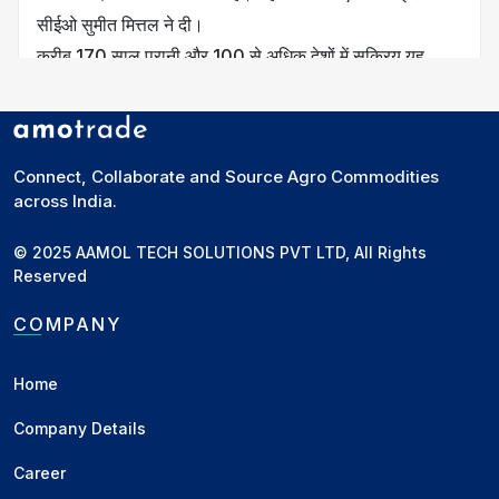
सीईओ सुमीत मित्तल ने दी।
करीब
170 साल पुरानी
और
100 से अधिक देशों में सक्रिय
यह
कंपनी अब भारत में दालों के
प्रोसेसिंग प्लांट
(प्रसंस्करण मिल) लगाने
की संभावनाओं की भी तलाश कर रही है, ताकि दालों की वैल्यू चेन में
गहराई से हिस्सा लिया जा सके।
Connect, Collaborate and Source Agro Commodities
across India.
भारत केंद्रित दाल व्यवसाय
मित्तल के अनुसार सितंबर 2024 में कंपनी ने दालों के लिए वैश्विक
© 2025 AAMOL TECH SOLUTIONS PVT LTD, All Rights
बिजनेस यूनिट स्थापित की थी। पहले कंपनी दालों का व्यापार करती
Reserved
थी, लेकिन इसे एक औपचारिक स्वतंत्र व्यवसाय के रूप में कभी
COMPANY
विकसित नहीं किया गया था। भारत इस यूनिट का केंद्र इसलिए बना
क्योंकि भारत
दालों का सबसे बड़ा उत्पादक, उपभोक्ता और आयातक
Home
है।
कंपनी अब चने, मटर और मसूर जैसी दालों का वैश्विक व्यापार कर रही
Company Details
है, साथ ही घरेलू स्तर पर भी दालों की सोर्सिंग और ट्रेडिंग शुरू कर
Career
चुकी है। आज LDC दुनिया की शीर्ष तीन दाल व्यापारी कंपनियों में से