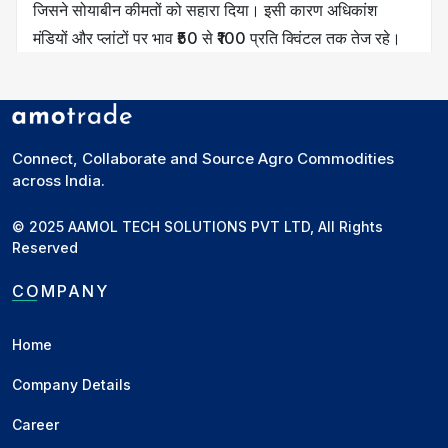
जिसने सोयाबीन कीमतों को सहारा दिया। इसी कारण अधिकांश
मंडियों और प्लांटों पर भाव ₹50 से ₹100 प्रति क्विंटल तक तेज रहे।
मध्य प्रदेश की उज्जैन मंडी में सोयाबीन ₹100 की तेजी के साथ ₹4625
प्रति क्विंटल पर बंद हुआ, जहाँ आवक लगभग 8,000 से 10,000
बोरी रही। मनासा मंडी में भाव ₹60 बढ़कर ₹4680 प्रति क्विंटल पहुँचे
Connect, Collaborate and Source Agro Commodities
और आवक करीब 3,000 बोरी दर्ज की गई। कोटा मंडी में भाव
across India.
₹4200–₹4600 के दायरे में स्थिर रहे, जबकि धार मंडी में ₹75 की
© 2025 AAMOL TECH SOLUTIONS PVT LTD, All Rights
तेजी के साथ भाव ₹4450–₹4675 प्रति क्विंटल तक पहुँचे।
Reserved
महाराष्ट्र लाइन में भी प्लांटों पर ₹75 से ₹100 की मजबूती देखी गई।
COMPANY
बार्शी मंडी में भाव ₹50 बढ़कर ₹4600, जालना में ₹50 की तेजी के साथ
₹4500–₹4550 और चिखली मंडी में ₹150 की उछाल के साथ भाव
Home
₹4750 प्रति क्विंटल तक पहुँच गए। लातूर मंडी में भाव ₹3500–
Company Details
₹4700 के दायरे में स्थिर रहे, जबकि दर्यापुर मंडी में भी ₹4000–
₹4700 के बीच कोई विशेष बदलाव नहीं देखा गया।
Career