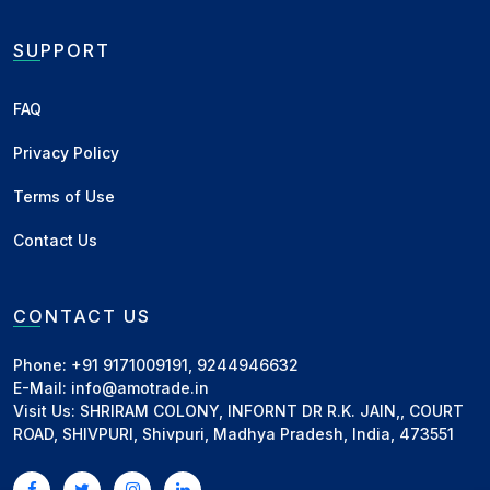
कुल मिलाकर, वर्तमान में अधिकांश मंडियों में सोयाबीन के भाव ₹4500
SUPPORT
से ₹4750 प्रति क्विंटल के बीच कारोबार कर रहे हैं।
FAQ
अब बाजार के अगले रुख की बात करें तो ₹5000 का स्तर छूने के बाद
आगे की तेजी सीमित हो सकती है। संभव है कि निकट अवधि में भाव
Privacy Policy
₹25–₹50 तक और बढ़ें, लेकिन ऊँचे भावों को देखते हुए किसानों की
Terms of Use
आवक बढ़ने लगी है। ऐसे में मुनाफावसूली का दबाव भी बन सकता है,
जिससे बाजार में ठहराव या हल्की गिरावट देखने को मिल सकती है।
Contact Us
₹5000 से ऊपर की स्थायी तेजी के लिए बाजार को पहले इस स्तर पर
टिकना जरूरी होगा, उसके बाद ही अगला रुख स्पष्ट हो पाएगा।
CONTACT US
व्यापार अपने विवेक और दैनिक बाजार संकेतों को ध्यान में रखकर
Phone: +91 9171009191, 9244946632
करें।
E-Mail: info@amotrade.in
Visit Us: SHRIRAM COLONY, INFORNT DR R.K. JAIN,, COURT
ROAD, SHIVPURI, Shivpuri, Madhya Pradesh, India, 473551
Related News