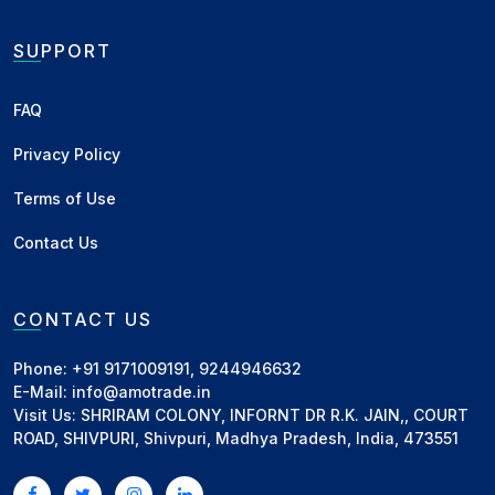
हालांकि, विशेषज्ञों का मानना है कि ऐसे बड़े पाइपलाइन प्रोजेक्ट्स को
लागू करना आसान नहीं होगा। इनमें $5 बिलियन से $20 बिलियन
SUPPORT
तक का भारी निवेश, जियोपॉलिटिकल जोखिम और सुरक्षा से जुड़ी
चुनौतियां शामिल हैं। इसी वजह से निकट भविष्य में गल्फ देश मौजूदा
FAQ
पाइपलाइन क्षमता को बढ़ाने पर अधिक ध्यान दे सकते हैं।
Privacy Policy
कुल मिलाकर, यह स्पष्ट संकेत है कि वैश्विक ऊर्जा व्यापार धीरे-धीरे
Terms of Use
समुद्री चोकपॉइंट्स से हटकर अधिक सुरक्षित और स्थायी विकल्पों की
Contact Us
ओर बढ़ रहा है। हालांकि, मौजूदा परिस्थितियों में
Strait of
Hormuz
की भूमिका अभी भी अत्यंत महत्वपूर्ण बनी रहेगी।
CONTACT US
Related News
Phone: +91 9171009191, 9244946632
E-Mail: info@amotrade.in
Visit Us: SHRIRAM COLONY, INFORNT DR R.K. JAIN,, COURT
हॉर्मुज जलडमरूमध्य में तनाव के बीच भारत
ROAD, SHIVPURI, Shivpuri, Madhya Pradesh, India, 473551
को राहत – भारतीय तेल टैंकरों को
सुरक्षित...