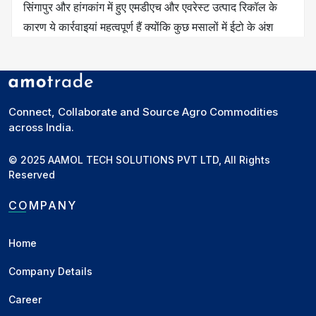
सिंगापुर और हांगकांग में हुए एमडीएच और एवरेस्ट उत्पाद रिकॉल के
कारण ये कार्रवाइयां महत्वपूर्ण हैं क्योंकि कुछ मसालों में ईटो के अंश
मौजूद थे।
Related News
Connect, Collaborate and Source Agro Commodities
across India.
NAFED चना टेंडर हाइलाइट्स: चना
बाजार के लिए सकारात्मक संकेत
© 2025 AAMOL TECH SOLUTIONS PVT LTD, All Rights
नाफेड चना टेंडर हाइलाइट (NAFED CHANA
Reserved
TENDER HIGHLIGHT) 🔹मध्य प्रदेश
(MADHYA PRADESH) ₹6401 (+36🔼)
COMPANY
🔹राजस्थान (RAJASTHAN) ₹6275 (+11......
Government
•
03 Aug
Home
Company Details
NAFED लॉन्च करेगा अपना ई-ऑक्शन
Career
पोर्टल, दाल-तिलहन बिक्री में बढ़ेगी