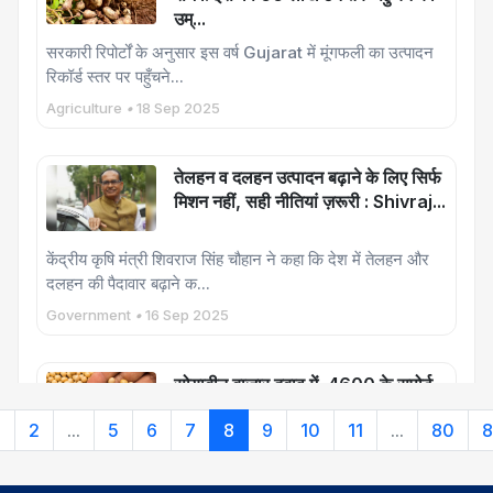
उम्...
सरकारी रिपोर्टों के अनुसार इस वर्ष Gujarat में मूंगफली का उत्पादन
रिकॉर्ड स्तर पर पहुँचने...
Agriculture
•
18 Sep 2025
तेलहन व दलहन उत्पादन बढ़ाने के लिए सिर्फ
मिशन नहीं, सही नीतियां ज़रूरी : Shivraj...
केंद्रीय कृषि मंत्री शिवराज सिंह चौहान ने कहा कि देश में तेलहन और
दलहन की पैदावार बढ़ाने क...
Government
•
16 Sep 2025
सोयाबीन बाजार दबाव में, 4600 के सपोर्ट
पर टिके रहने की चुनौती
1
2
...
5
6
7
8
9
10
11
...
80
8
सोयाबीन का बाजार इस हफ्ते दबाव में रहा। कम आवक होने के बावजूद
भाव गिर गए; कुछ दिन पहले जो...