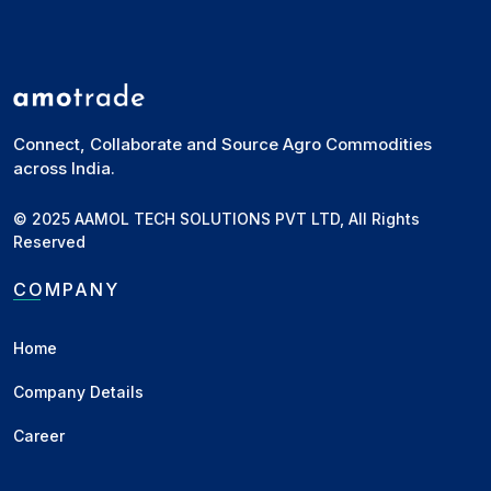
Business
•
15 Sep 2025
1509 धान भाव में गिरावट — बढ़ती आवक
से बाजार पर दबाव
Connect, Collaborate and Source Agro Commodities
across India.
पिछले सप्ताह मंडी मार्केट मीडिया ने अपनी रिपोर्ट और वीडियो में बताया
था कि 1509 धान के भाव...
© 2025 AAMOL TECH SOLUTIONS PVT LTD, All Rights
Business
•
15 Sep 2025
Reserved
COMPANY
आज देश के विभिन्न मंडियों में गेहूं के भाव इस
प्रकार रहे —
Home
Delhi में एमपी, यूपी और राजस्थान माल का भाव ₹2825/2830 रहा,
Company Details
जो ₹5 की मंदी दर्शाता है। पूर्...
Career
Business
•
13 Sep 2025