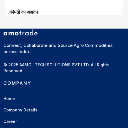
कीमतों का अद्यतन
Euronext
: दिसंबर मिलिंग गेहूं का बेंचमार्क 0.8% गिरकर
218.5 यूरो (227.11 डॉलर) प्रति मीट्रिक टन पर बंद हुआ।
CBOT (शिकागो बोर्ड ऑफ ट्रेड)
: सबसे अधिक कारोबार वाले
Connect, Collaborate and Source Agro Commodities
गेहूं की कीमत 1.2% गिरकर $5.62-3/4 प्रति बुशल पर
across India.
पहुंची।
© 2025 AAMOL TECH SOLUTIONS PVT LTD, All Rights
रूस-यूक्रेन संघर्ष का असर
Reserved
रूस ने 33 महीने पुराने युद्ध को बढ़ाते हुए ड्नीप्रो पर मध्यम दूरी की
COMPANY
हाइपरसोनिक बैलिस्टिक मिसाइल दागी। यह अमेरिका द्वारा यूक्रेन को
उन्नत पश्चिमी हथियारों का उपयोग करने की अनुमति देने के जवाब में
Home
किया गया। एक व्यापारी ने कहा, "तनाव बढ़ रहा है और बाजार
अनिश्चितता को पसंद नहीं करता, खासकर जब यह बड़े निर्यातकों को
Company Details
प्रभावित करता है।"
Career