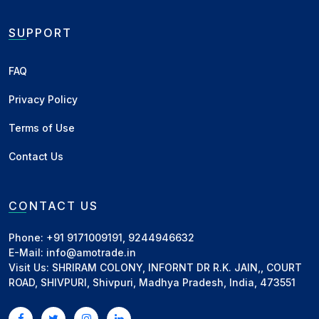
यही ऊँची इम्पोर्ट पैरिटी आने वाले दिनों में आयातकों को पाम तेल
SUPPORT
आयात बढ़ाने के लिए प्रेरित कर सकती है।
टेक्निकल रूप से पाम तेल ₹1180 से ₹1240 के दायरे में बना रह सकता
FAQ
है। लॉन्ग टर्म निवेश की सोच रखने वाले व्यापारियों को करेक्शन के
Privacy Policy
दौरान खरीदारी कर पोजिशन होल्ड करनी चाहिए।
Terms of Use
Related News
Contact Us
रिकॉर्ड स्तर पर पहुँचा देश का चावल और
CONTACT US
गेहूं उत्पादन, खाद्यान्न उत्पादन ने बनाया...
Phone: +91 9171009191, 9244946632
हाइलाइट्स: • 2025-26 में खाद्यान्न उत्पादन ने
E-Mail: info@amotrade.in
बनाया नया रिकॉर्ड • चावल और गेहूं उत्पादन
Visit Us: SHRIRAM COLONY, INFORNT DR R.K. JAIN,, COURT
ऐतिहासिक उच्च स्तर पर • खाद्य सुरक्षा और
ROAD, SHIVPURI, Shivpuri, Madhya Pradesh, India, 473551
आत्मनिर्भर भारत को...
Business
•
12 Jun