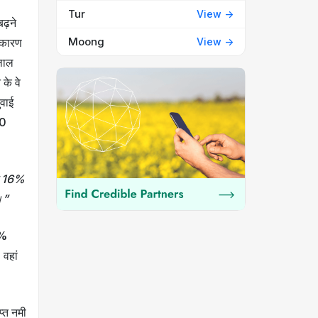
Tur
View ->
ढ़ने
Moong
View ->
े कारण
 लाल
के वे
ुवाई
20
्र 16%
ै।”
2%
 वहां
प्त नमी