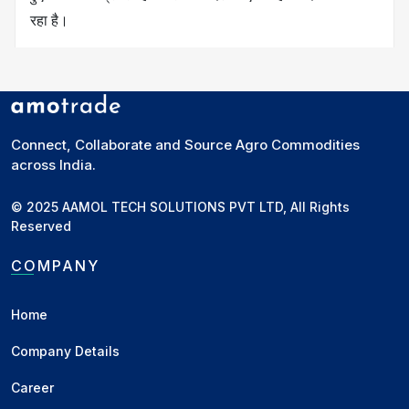
रहा है।
अधिसूचना के मुताबिक, निर्यात प्रक्रिया
21 जनवरी 2026 से शुरू
होकर 31 मार्च 2026
तक चलेगी, जबकि शिपमेंट की अंतिम तिथि
10
मई 2026
निर्धारित की गई है। इस योजना के तहत केवल वही मिलर्स
और व्यापारी आवेदन कर सकेंगे जिनके पास वैध
आईईसी (IEC)
और
Connect, Collaborate and Source Agro Commodities
across India.
एफएसएसएआई (FSSAI)
पंजीकरण मौजूद है। आवेदन प्रक्रिया पूरी
तरह ऑनलाइन होगी और इसके लिए सरकारी पोर्टल के माध्यम से
© 2025 AAMOL TECH SOLUTIONS PVT LTD, All Rights
निर्धारित दस्तावेज जमा करने होंगे।
Reserved
COMPANY
सरकार ने स्पष्ट किया है कि निर्यात की अनुमति मिलने के बाद यह
6
महीने तक वैध
रहेगी और किसी भी परिस्थिति में
2,500 मीट्रिक टन
Home
से कम
मात्रा के आवेदन पर विचार नहीं किया जाएगा। निर्यात की
अंतिम मात्रा का निर्धारण एक विशेष
निर्यात सुविधा समिति (EFC)
Company Details
द्वारा किया जाएगा, जो आवेदक की उत्पादन क्षमता, पिछले निर्यात
Career
रिकॉर्ड और घरेलू उपलब्धता जैसे पहलुओं की समीक्षा करेगी।