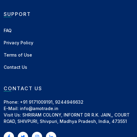
हालांकि, सरकार ने यह भी साफ किया है कि
ईओयू और एसईजेड
SUPPORT
यूनिट्स
के लिए पुराने नियम यथावत रहेंगे, यानी वे विदेशी बाजार की
मांग के अनुसार पहले की तरह निर्यात कर सकेंगी। इसके अलावा,
FAQ
सार्वजनिक वितरण प्रणाली (PDS) के लिए आवंटित गेहूं के उपयोग
Privacy Policy
पर कोई समझौता नहीं किया जाएगा।
Terms of Use
बाजार विशेषज्ञों का मानना है कि इस फैसले से
फ्लोर मिल इंडस्ट्री,
Contact Us
प्रोसेसर और निर्यातकों
को बड़ा सहारा मिलेगा, वहीं घरेलू गेहूं बाजार में
सप्लाई और कीमतों पर सरकार की कड़ी निगरानी बनी रहेगी। आने
वाले दिनों में इस निर्णय का असर आटा-मैदा उद्योग और गेहूं आधारित
CONTACT US
उत्पादों के व्यापार पर साफ तौर पर देखने को मिल सकता है।
Phone: +91 9171009191, 9244946632
E-Mail: info@amotrade.in
Related News
Visit Us: SHRIRAM COLONY, INFORNT DR R.K. JAIN,, COURT
ROAD, SHIVPURI, Shivpuri, Madhya Pradesh, India, 473551
रिकॉर्ड स्तर पर पहुँचा देश का चावल और