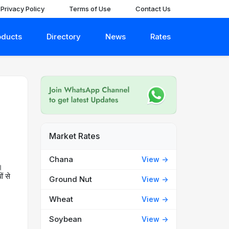
Privacy Policy
Terms of Use
Contact Us
oducts
Directory
News
Rates
Market Rates
Chana
View ->
।
ं से
Ground Nut
View ->
Wheat
View ->
Soybean
View ->