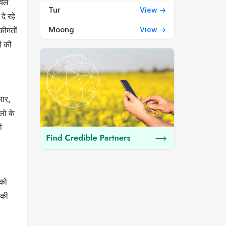
हलचल
Tur
View ->
दे रहे
Moong
View ->
 कीमतों
ों की
सार,
लो के
ी
 को
ीकी