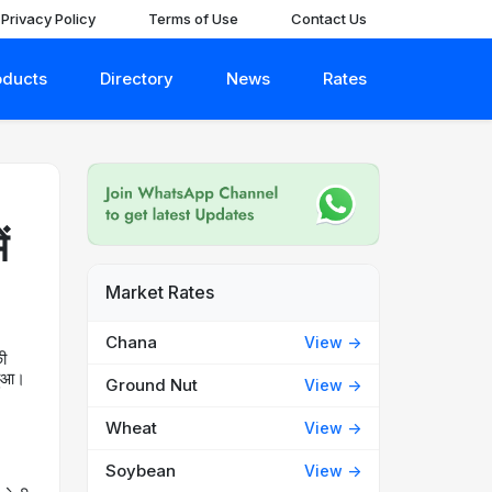
Privacy Policy
Terms of Use
Contact Us
oducts
Directory
News
Rates
ं
Market Rates
Chana
View ->
की
 हुआ।
Ground Nut
View ->
Wheat
View ->
Soybean
View ->