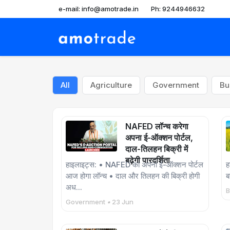
e-mail: info@amotrade.in
Ph: 9244946632
All
Agriculture
Government
Bu
NAFED लॉन्च करेगा
अपना ई-ऑक्शन पोर्टल,
दाल-तिलहन बिक्री में
बढ़ेगी पारदर्शिता
हाइलाइट्स: • NAFED का अपना ई-ऑक्शन पोर्टल
ह
आज होगा लॉन्च • दाल और तिलहन की बिक्री होगी
ब
अध...
B
Government
•
23 Jun