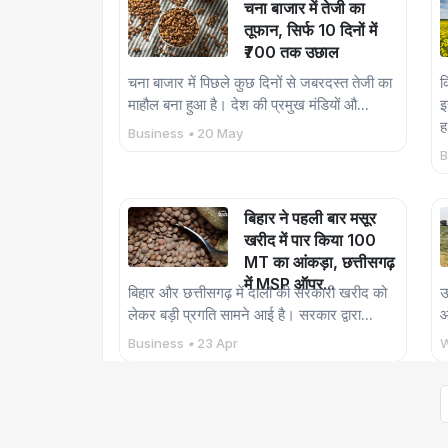
चना बाजार में तेजी का
तूफान, सिर्फ 10 दिनों में
₹700 तक उछाल
चना बाजार में पिछले कुछ दिनों से जबरदस्त तेजी का
क
माहौल बना हुआ है। देश की प्रमुख मंडियों औ...
इ
ह
Business
•
20 May
B
बिहार ने पहली बार मसूर
खरीद में पार किया 100
MT का आंकड़ा, छत्तीसगढ़
में MSP ऑपर...
बिहार और छत्तीसगढ़ में दालों की सरकारी खरीद को
उ
लेकर बड़ी प्रगति सामने आई है। सरकार द्वारा...
ओ
Business
•
23 Apr
W
तूर आयात नीति में बड़ा
फैसला: सरकार ने ‘फ्री