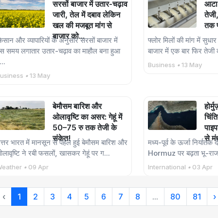
सरसों बाजार में उतार-चढ़ाव
आटा 
जारी, तेल में दबाव लेकिन
तेजी
खल की मजबूत मांग से
तक प
बाजार को...
िसान और व्यापारियों के अनुसार सरसों बाजार में
फ्लोर मिलों की मांग में सुध
स समय लगातार उतार-चढ़ाव का माहौल बना हुआ
बाजार में एक बार फिर तेजी 
...
Business
•
13 May
usiness
•
13 May
बेमौसम बारिश और
होर्म
ओलावृष्टि का असर: गेहूं में
चिंत
50–75 रु तक तेजी के
पाइप
संकेत!
से म
त्तर भारत में मानसून से पहले हुई बेमौसम बारिश और
मध्य-पूर्व के ऊर्जा निर्यातक
लावृष्टि ने रबी फसलों, खासकर गेहूं पर ग...
Hormuz पर बढ़ता भू-राज
eather
•
09 Apr
International
•
03 Apr
‹
1
2
3
4
5
6
7
8
...
80
81
›
उरद आयात नीति पर बड़ा
फैसला – अब 31 मार्च