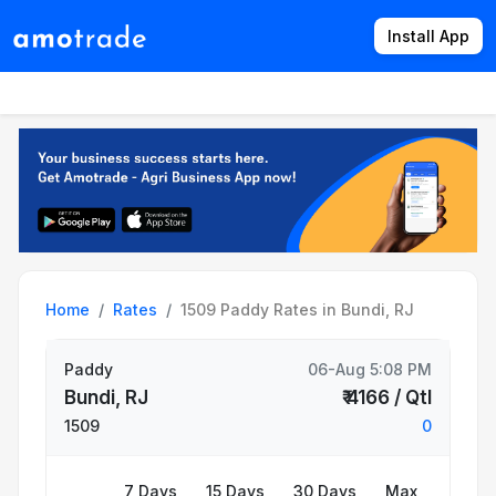
Install App
Products
Directory
News
Rates
Home
Rates
1509 Paddy Rates in Bundi, RJ
Paddy
06-Aug 5:08 PM
Bundi, RJ
₹ 4166 / Qtl
1509
0
7 Days
15 Days
30 Days
Max