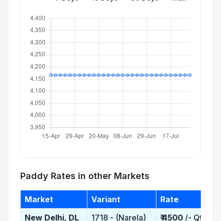
Paddy Rates in other Markets
Market
Variant
Rate
New Delhi, DL
1718 - (Narela)
₹
4500
/- Qtl