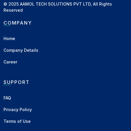
लगाने का फैसला कर सकती है। इंडियन प...
© 2025 AAMOL TECH SOLUTIONS PVT LTD, All Rights
Reserved
Business
•
03 Sep 2025
COMPANY
बासमती चावल में अभी और ₹300 की तेजी
संभव, कमजोर फसल और मजबूत निर्यात
Home
बना रह...
Company Details
बासमती धान और चावल को लेकर जो अनुमान एक
महीने पहले लगाए गए थे, वे अब पूरी तरह सट...
Career
Business
•
14 Jul 2025
SUPPORT
रिकॉर्ड फसल के बावजूद भारत ने WTO
से कहा – गेहूं निर्यात प्रतिबंध जारी रहेग...
FAQ
भारत ने WTO को सूचित किया है कि घरेलू खाद्य
सुरक्षा और वैश्विक कीमतों की अस्थिरत...
Privacy Policy
Business
•
04 Jul 2025
Terms of Use