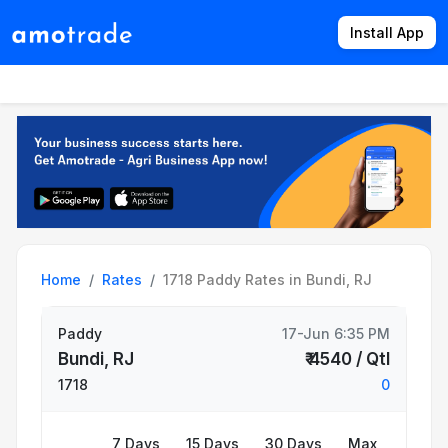
Install App
Products
Directory
News
Rates
Home
Rates
1718 Paddy Rates in Bundi, RJ
Paddy
17-Jun 6:35 PM
Bundi, RJ
₹ 4540 / Qtl
1718
0
7 Days
15 Days
30 Days
Max