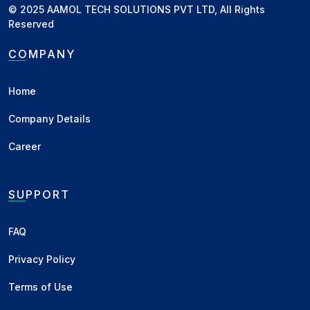
लगाने का फैसला कर सकती है। इंडियन प...
© 2025 AAMOL TECH SOLUTIONS PVT LTD, All Rights
Reserved
Business
•
03 Sep 2025
COMPANY
बासमती चावल में अभी और ₹300 की तेजी
संभव, कमजोर फसल और मजबूत निर्यात
Home
बना रह...
Company Details
बासमती धान और चावल को लेकर जो अनुमान एक
महीने पहले लगाए गए थे, वे अब पूरी तरह सट...
Career
Business
•
14 Jul 2025
SUPPORT
रिकॉर्ड फसल के बावजूद भारत ने WTO
से कहा – गेहूं निर्यात प्रतिबंध जारी रहेग...
FAQ
भारत ने WTO को सूचित किया है कि घरेलू खाद्य
सुरक्षा और वैश्विक कीमतों की अस्थिरत...
Privacy Policy
Business
•
04 Jul 2025
Terms of Use