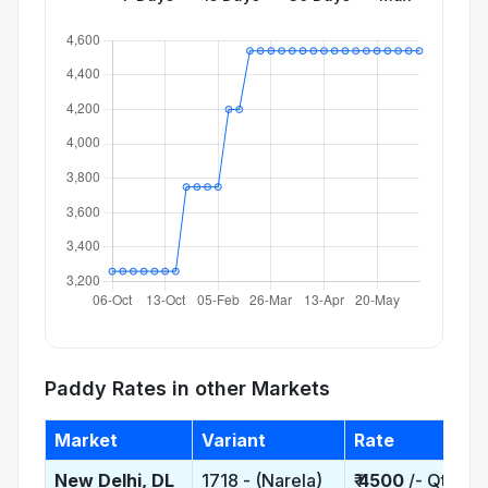
Paddy Rates in other Markets
Market
Variant
Rate
New Delhi, DL
1718 - (Narela)
₹
4500
/- Qtl